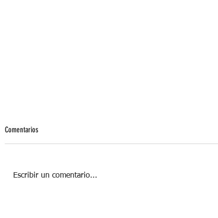
Comentarios
Escribir un comentario...
Mol: El spot donde la cocina mexicana
cobra vida