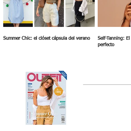
Summer Chic: el clóset cápsula del verano
Self-Tanning: E
perfecto
OUTFIT
Estado de México, México
Tel: (55) 5393-0597