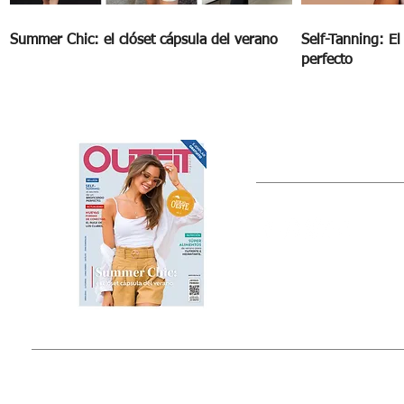
Summer Chic: el clóset cápsula del verano
Self-Tanning: E
perfecto
OUTFIT
Estado de México, México
Tel: (55) 5393-0597
© 2015 by Outfit Magazine I
Todos los Derechos Reservados