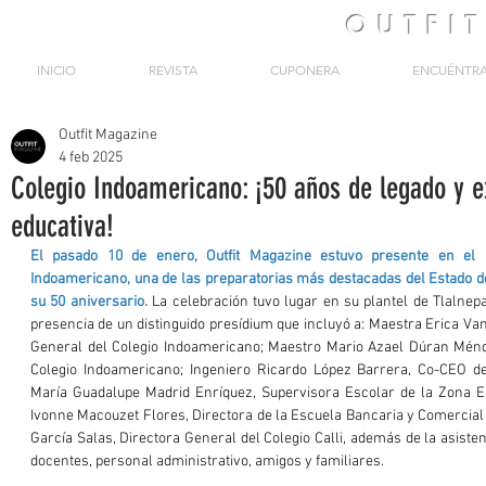
OUTFI
INICIO
REVISTA
CUPONERA
ENCUÉNTR
Outfit Magazine
4 feb 2025
Colegio Indoamericano: ¡50 años de legado y e
educativa!
El pasado 10 de enero, Outfit Magazine estuvo presente en el 
Indoamericano, una de las preparatorias más destacadas del Estado 
su 50 aniversario.
 La celebración tuvo lugar en su plantel de Tlalnepa
presencia de un distinguido presídium que incluyó a: Maestra Erica Van
General del Colegio Indoamericano; Maestro Mario Azael Dúran Ménd
Colegio Indoamericano; Ingeniero Ricardo López Barrera, Co-CEO de
María Guadalupe Madrid Enríquez, Supervisora Escolar de la Zona E
Ivonne Macouzet Flores, Directora de la Escuela Bancaria y Comercial
García Salas, Directora General del Colegio Calli, además de la asiste
docentes, personal administrativo, amigos y familiares.