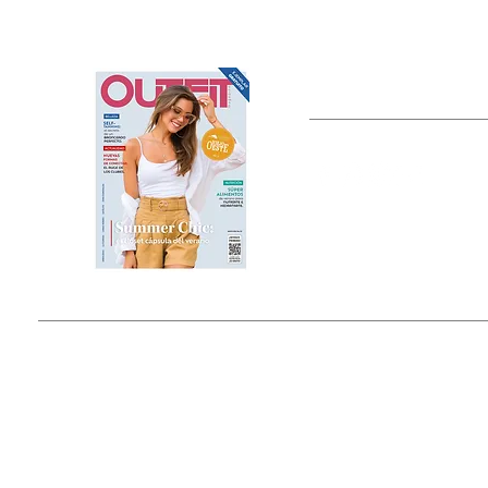
OUTFIT
Estado de México, México
Tel: (55) 5393-0597
© 2015 by Outfit Magazine I
Todos los Derechos Reservados