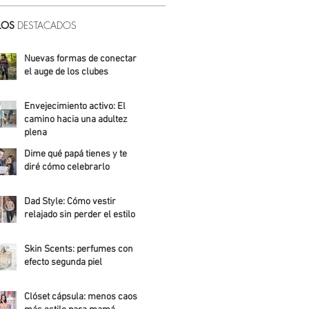
LOS
DESTACADOS
Nuevas formas de conectar:
el auge de los clubes
Alicia Meza
Envejecimiento activo: El
camino hacia una adultez
plena
Dime qué papá tienes y te
Alejandra Roldán
diré cómo celebrarlo
Alicia Meza
Dad Style: Cómo vestir
relajado sin perder el estilo
Daniela Fuentes
Skin Scents: perfumes con
efecto segunda piel
Angelica Santos
Clóset cápsula: menos caos,