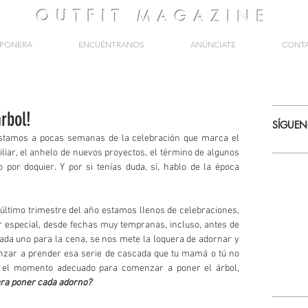
OUTFIT
MAGAZINE
PONERA
ENCUÉNTRANOS
ANÚNCIATE
CONT
rbol!
SÍGUE
stamos a pocas semanas de la celebración que marca el 
iliar, el anhelo de nuevos proyectos, el término de algunos 
 por doquier. Y por si tenías duda, sí, hablo de la época 
 último trimestre del año estamos llenos de celebraciones, 
r especial, desde fechas muy tempranas, incluso, antes de 
da uno para la cena, se nos mete la loquera de adornar y 
zar a prender esa serie de cascada que tu mamá o tú no 
quitaron en todo el año. Pero, cual es el momento adecuado para comenzar a poner el árbol, 
ara poner cada adorno?