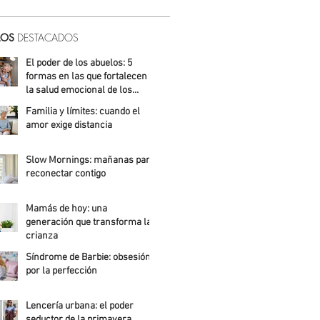
LOS
DESTACADOS
El poder de los abuelos: 5
formas en las que fortalecen
la salud emocional de los
niños
Familia y límites: cuando el
Ailed Álvarez
amor exige distancia
Ailed Álvarez
Slow Mornings: mañanas para
reconectar contigo
Alejandra Roldán
Mamás de hoy: una
generación que transforma la
crianza
Síndrome de Barbie: obsesión
Alicia Meza
por la perfección
Ailed Álvarez
Lencería urbana: el poder
seductor de la primavera