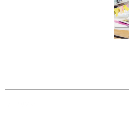
MAGAZINE
OUTFIT
RECIBE NUE
Estado de México, México
Tel: (55) 5393-0597