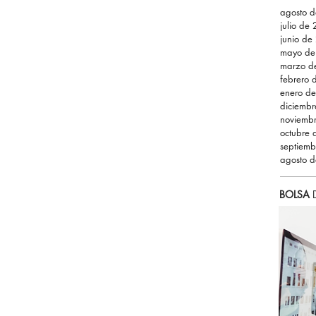
agosto 
julio de
junio de
mayo de
marzo d
febrero
enero d
diciemb
noviemb
octubre
septiem
agosto 
BOLSA