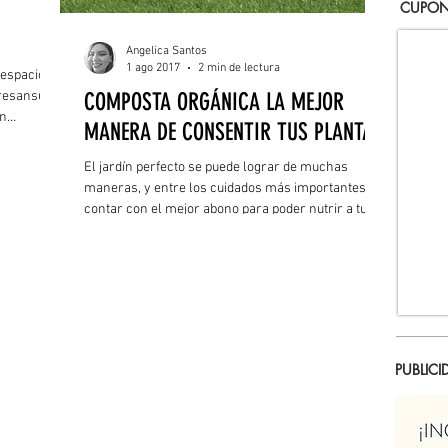
CUPON
Angelica Santos
1 ago 2017
2 min de lectura
 espacios
resansui o
COMPOSTA ORGÁNICA LA MEJOR
en
MANERA DE CONSENTIR TUS PLANTAS
erior,
El jardín perfecto se puede lograr de muchas
maneras, y entre los cuidados más importantes es
contar con el mejor abono para poder nutrir a tus
plantas. Pero si de abonos orgánicos hablamos, la
composta es el favorito por excelencia, ya que
retiene la humedad del suelo, permite el paso del
aire, evita la erosión, provee nitrógeno, fósforo y
potasio a las plantas, ya no es necesario el
fertilizante y ayuda a cuidar el medio ambiente.
PUBLICI