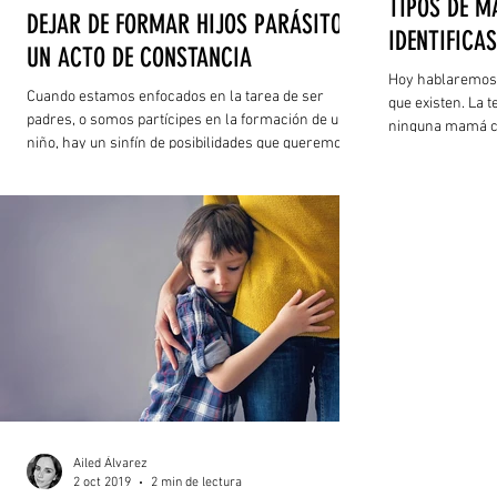
TIPOS DE M
DEJAR DE FORMAR HIJOS PARÁSITOS,
IDENTIFICAS
UN ACTO DE CONSTANCIA
Hoy hablaremos 
Cuando estamos enfocados en la tarea de ser
que existen. La t
padres, o somos partícipes en la formación de un
ninguna mamá co
niño, hay un sinfín de posibilidades que queremos
descritas, lo má
para esta personita, vemos un mar de
Comencemos:
oportunidades con potencial para favorecer su
futuro. Sin embargo, ese es el momento justo,
donde además de disponerse a ser un gran padre,
madre o formador; también es preciso hacer
ejercicios de objetividad que nos permitan
identificar cuando la sobreprotección está por
llevarnos al camino, donde
Ailed Álvarez
2 oct 2019
2 min de lectura