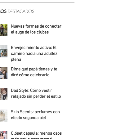
LOS
DESTACADOS
Nuevas formas de conectar:
el auge de los clubes
Alicia Meza
Envejecimiento activo: El
camino hacia una adultez
plena
Dime qué papá tienes y te
Alejandra Roldán
diré cómo celebrarlo
Alicia Meza
Dad Style: Cómo vestir
relajado sin perder el estilo
Daniela Fuentes
Skin Scents: perfumes con
efecto segunda piel
Angelica Santos
Clóset cápsula: menos caos,