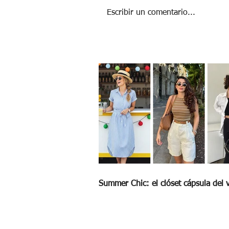
Escribir un comentario...
El poder de los abuelos: 5 formas en la
que fortalecen la salud emocional de lo
niños
Summer Chic: el clóset cápsula del 