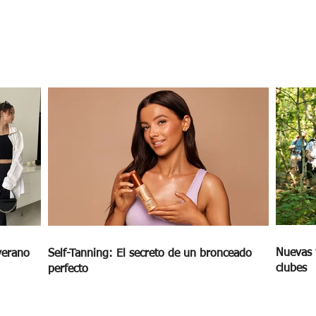
s
s
Nuevas 
verano
Self-Tanning: El secreto de un bronceado
clubes
perfecto