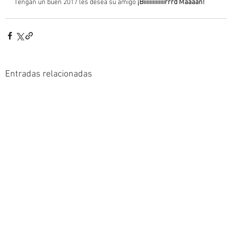
Tengan un buen 2017 les desea su amigo 
¡Biiiiiiiiiiiiiirrrd Maaaan!
Entradas relacionadas