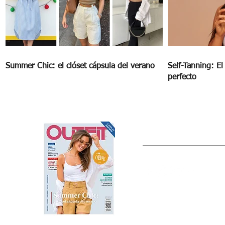
Summer Chic: el clóset cápsula del verano
Self-Tanning: E
perfecto
OUTFIT
Estado de México, México
Tel: (55) 5393-0597