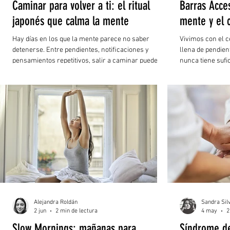
Caminar para volver a ti: el ritual
Barras Acce
japonés que calma la mente
mente y el 
Hay días en los que la mente parece no saber
Vivimos con el c
detenerse. Entre pendientes, notiﬁcaciones y
llena de pendien
pensamientos repetitivos, salir a caminar puede
nunca tiene sufic
convertirse en algo más que ejercicio: una manera
responsabilidade
de recuperar claridad y regresar al presente. En
un momento para
eso se basa el llamado método japonés de caminar,
sino una necesid
una rutina que alterna momentos de mayor
intensidad con periodos de recuperación.
Alejandra Roldán
Sandra Sil
2 jun
2 min de lectura
4 may
2
Slow Mornings: mañanas para
Síndrome de