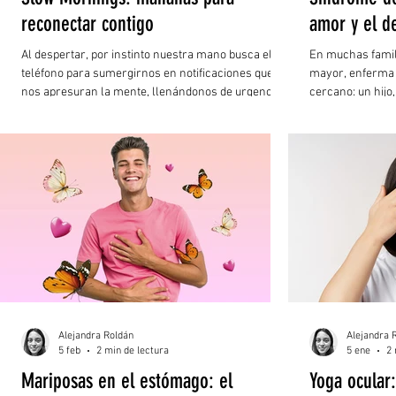
reconectar contigo
amor y el d
Al despertar, por instinto nuestra mano busca el
En muchas famil
teléfono para sumergirnos en notificaciones que
mayor, enferma 
nos apresuran la mente, llenándonos de urgencias
cercano: un hijo
y pendientes sin antes permitirnos estar
hermano que, poc
conscientes del momento.
cuidador principa
Alejandra Roldán
Alejandra 
5 feb
2 min de lectura
5 ene
2 
Mariposas en el estómago: el
Yoga ocular: