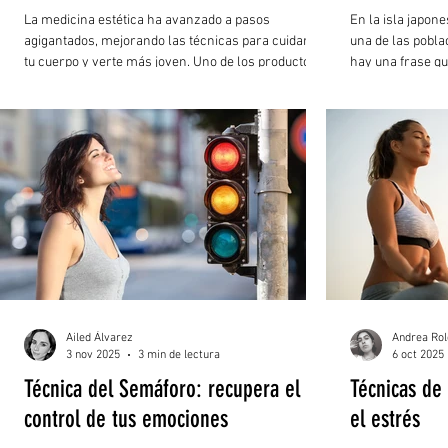
La medicina estética ha avanzado a pasos
En la isla japon
agigantados, mejorando las técnicas para cuidar de
una de las pobla
tu cuerpo y verte más joven. Uno de los productos
hay una frase qu
más populares es, sin duda, la toxina botulínica.
comida: “Hara Ha
estar 80% satisfe
tendencia, sino 
moderación, la g
Ailed Álvarez
Andrea Ro
3 nov 2025
3 min de lectura
6 oct 2025
Técnica del Semáforo: recupera el
Técnicas de
control de tus emociones
el estrés