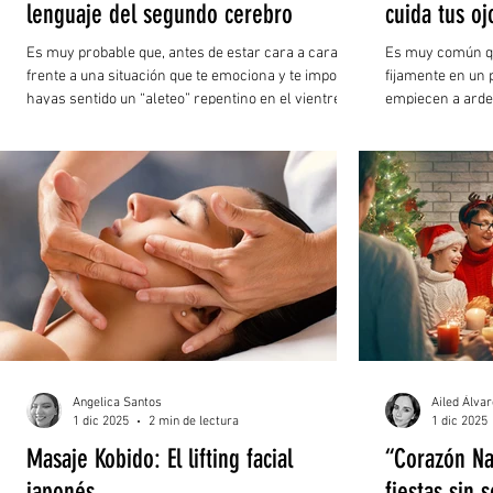
lenguaje del segundo cerebro
cuida tus oj
Es muy probable que, antes de estar cara a cara
Es muy común qu
frente a una situación que te emociona y te importa,
fijamente en un 
hayas sentido un “aleteo” repentino en el vientre,
empiecen a arder
gracias a las conocidas mariposas en el estómago.
cansada. Esto no
Aunque solemos atribuirlo al romance, esa
la computadora o
sensación de vacío y cosquilleo es en realidad la
después de larga
respuesta física de tu sistema nervioso ante la
emoción o la expectativa del momento.
Angelica Santos
Ailed Álva
1 dic 2025
2 min de lectura
1 dic 2025
Masaje Kobido: El lifting facial
“Corazón Na
japonés
fiestas sin 