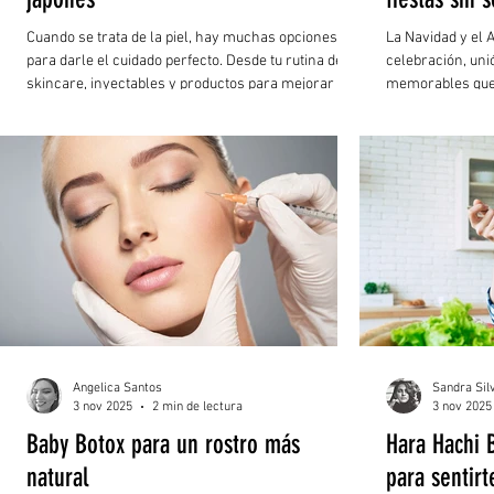
Cuando se trata de la piel, hay muchas opciones
La Navidad y el
para darle el cuidado perfecto. Desde tu rutina de
celebración, uni
skincare, inyectables y productos para mejorar su
memorables que 
apariencia. Pero hay un tema del que casi no hemos
embargo, bajo to
hablado: los masajes.
fenómeno médico
Corazón Festivo
Angelica Santos
Sandra Sil
3 nov 2025
2 min de lectura
3 nov 2025
Baby Botox para un rostro más
Hara Hachi 
natural
para sentirt