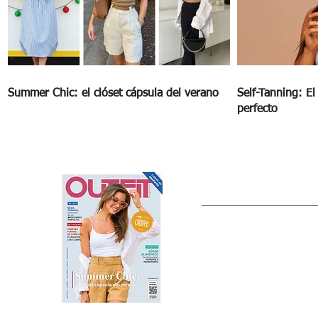
Summer Chic: el clóset cápsula del verano
Self-Tanning: E
perfecto
OUTFIT
Estado de México, México
Tel: (55) 5393-0597