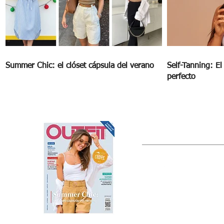
Summer Chic: el clóset cápsula del verano
Self-Tanning: E
perfecto
OUTFIT
Estado de México, México
Tel: (55) 5393-0597