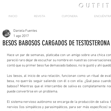
OUTFI
INICIO
REVISTA
CUPONERA
ENCUÉNTR
Daniela Fuentes
1 ago 2017
BESOS BABOSOS CARGADOS DE TESTOSTERONA
Hace un par de semanas, platicaba con un amigo sobre una chica con 
pareció raro dejar de escuchar su nombre en nuestras conversaciones 
contó que su primer beso fue demasiado baboso, no le gustó y ahí quedó
Los besos, al inicio de una relación, funcionan como un ritual de eval
besa, no querrás seguir saliendo con él o con ella. ¿Qué pasa cuando
baboso? Mientras que el intercambio de saliva es completamente norm
puede convertirse en un problema. 
El sistema nervioso autónomo se encarga de la producción de saliva. 
nervios (los simpáticos y parasimpáticos, para ser más específicos) 