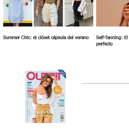
Summer Chic: el clóset cápsula del verano
Self-Tanning: E
perfecto
OUTFIT
Estado de México, México
Tel: (55) 5393-0597