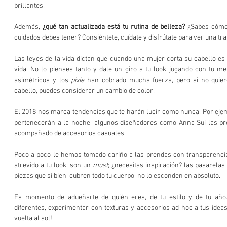
brillantes. 
Además, 
¿qué tan actualizada está tu rutina de belleza?
 ¿Sabes cómo
cuidados debes tener? Consiéntete, cuídate y disfrútate para ver una tr
Las leyes de la vida dictan que cuando una mujer corta su cabello es
vida. No lo pienses tanto y dale un giro a tu look jugando con tu me
asimétricos y los 
pixie
 han cobrado mucha fuerza, pero si no quieres
cabello, puedes considerar un cambio de color. 
El 2018 nos marca tendencias que te harán lucir como nunca. Por ejempl
pertenecerán a la noche, algunos diseñadores como Anna Sui las pr
acompañado de accesorios casuales. 
Poco a poco le hemos tomado cariño a las prendas con transparencias 
atrevido a tu look, son un 
must
; ¿necesitas inspiración? las pasarelas
piezas que si bien, cubren todo tu cuerpo, no lo esconden en absoluto. 
Es momento de adueñarte de quién eres, de tu estilo y de tu año. 
diferentes, experimentar con texturas y accesorios ad hoc a tus ideas,
vuelta al sol!