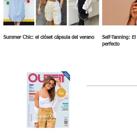
Summer Chic: el clóset cápsula del verano
Self-Tanning: E
perfecto
OUTFIT
Estado de México, México
Tel: (55) 5393-0597