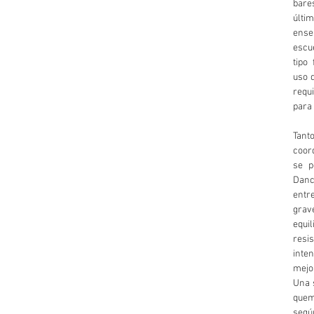
bare
últi
ense
escu
tipo 
uso d
requ
para 
Tan
coor
se p
Dan
ent
gra
equi
res
int
mejor
Una 
quema
segú