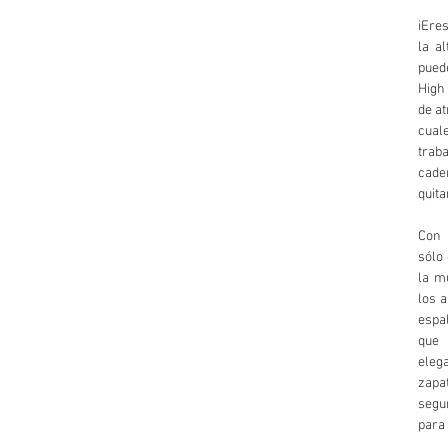
iEres
la al
pued
High 
de at
cual
tra
cade
quita
Con 
sólo 
la mú
los a
espa
que 
eleg
zapa
segu
para 