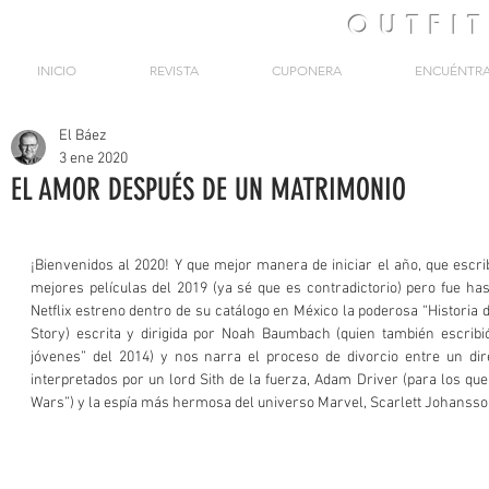
OUTFI
INICIO
REVISTA
CUPONERA
ENCUÉNTR
El Báez
3 ene 2020
EL AMOR DESPUÉS DE UN MATRIMONIO
¡Bienvenidos al 2020! Y que mejor manera de iniciar el año, que escri
mejores películas del 2019 (ya sé que es contradictorio) pero fue ha
Netflix estreno dentro de su catálogo en México la poderosa “Historia 
Story) escrita y dirigida por Noah Baumbach (quien también escribió
jóvenes” del 2014) y nos narra el proceso de divorcio entre un dire
interpretados por un lord Sith de la fuerza, Adam Driver (para los que
Wars”) y la espía más hermosa del universo Marvel, Scarlett Johanss