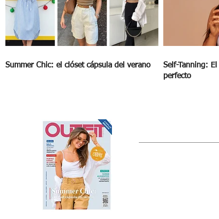
Summer Chic: el clóset cápsula del verano
Self-Tanning: E
perfecto
OUTFIT
Estado de México, México
Tel: (55) 5393-0597