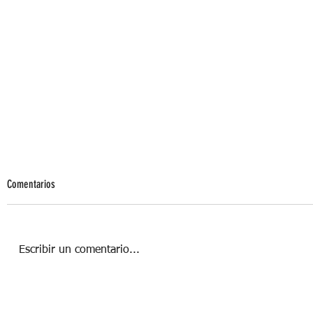
Comentarios
Escribir un comentario...
QUE ESPERAR DE MIS CITAS AL
GINECÓLOGO SEGÚN MI EDAD