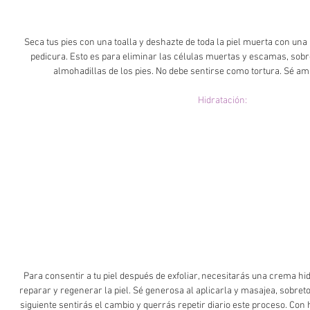
 Seca tus pies con una toalla y deshazte de toda la piel muerta con una piedra pómez o una lima de 
pedicura. Esto es para eliminar las células muertas y escamas, sobre
almohadillas de los pies. No debe sentirse como tortura. Sé a
Hidratación:
 Para consentir a tu piel después de exfoliar, necesitarás una crema hidratante que se encargue de 
reparar y regenerar la piel. Sé generosa al aplicarla y masajea, sobret
siguiente sentirás el cambio y querrás repetir diario este proceso. Con 