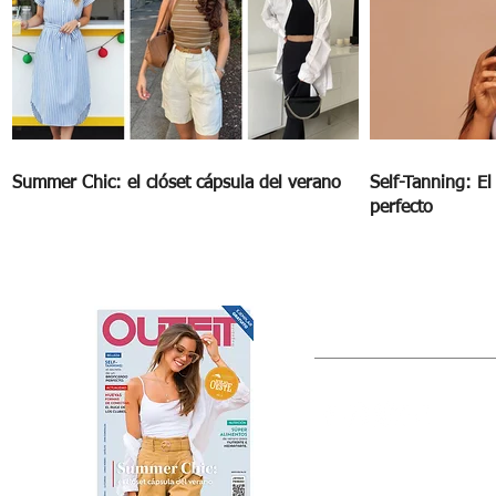
Summer Chic: el clóset cápsula del verano
Self-Tanning: E
perfecto
OUTFIT
Estado de México, México
Tel: (55) 5393-0597