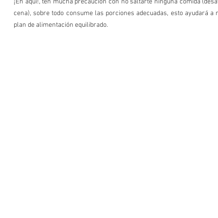
¡Eh aquí!, ten mucha precaución con no saltarte ninguna comida (desa
cena), sobre todo consume las porciones adecuadas, esto ayudará a 
plan de alimentación equilibrado.  