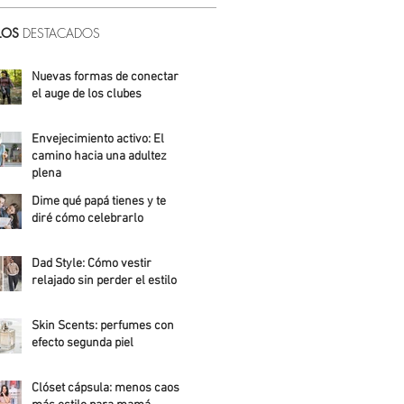
LOS
DESTACADOS
Nuevas formas de conectar:
el auge de los clubes
Alicia Meza
Envejecimiento activo: El
camino hacia una adultez
plena
Dime qué papá tienes y te
Alejandra Roldán
diré cómo celebrarlo
Alicia Meza
Dad Style: Cómo vestir
relajado sin perder el estilo
Daniela Fuentes
Skin Scents: perfumes con
efecto segunda piel
Angelica Santos
Clóset cápsula: menos caos,