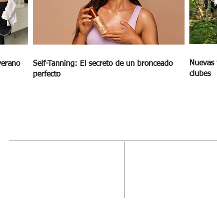
Nuevas 
verano
Self-Tanning: El secreto de un bronceado
clubes
perfecto
MAGAZINE
OUTFIT
RECIBE NUE
Estado de México, México
Tel: (55) 5393-0597