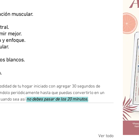
ación muscular. 
ral. 
mir mejor. 
 y enfoque. 
lar. 
os blancos. 
.
odidad de tu hogar iniciado con agregar 30 segundos de 
ándolo periódicamente hasta que puedas convertirlo en un 
cuando sea así 
no debes pasar de los 20 minutos.
Ver todo