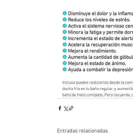
❶
 Disminuye el dolor y la inflam
❷
 Reduce los niveles de estrés. 
❸
 Activa el sistema nervioso cent
❹
 Minora la fatiga y permite dor
❺
 Incrementa el estado de alerta
❻
 Acelera la recuperación muscu
❼
 Mejora el rendimiento. 
❽
 Aumenta la cantidad de glóbul
❾
 Mejora el estado de ánimo. 
❿
 Ayuda a combatir la depresión
Incluso puedes realizarlos desde la com
ducha fría en tu baño regular, y aument
baño de hielo completo. Pero recuerda, 
Entradas relacionadas