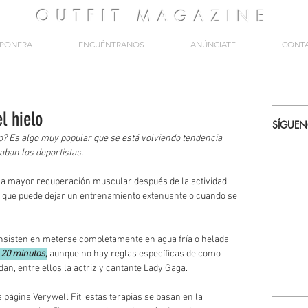
OUTFIT
MAGAZINE
PONERA
ENCUÉNTRANOS
ANÚNCIATE
CONT
l hielo
SÍGUE
? Es algo muy popular que se está volviendo tendencia 
aban los deportistas. 
na mayor recuperación muscular después de la actividad 
lor que puede dejar un entrenamiento extenuante o cuando se 
nsisten en meterse completamente en agua fría o helada, 
a 20 minutos,
 aunque no hay reglas específicas de como 
an, entre ellos la actriz y cantante Lady Gaga. 
 página Verywell Fit, estas terapias se basan en la 