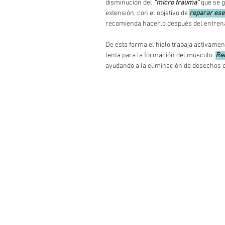
disminución del 
“micro trauma”
 que se 
extensión, con el objetivo de 
reparar ese
recomienda hacerlo después del entrena
De esta forma el hielo trabaja activament
lenta para la formación del músculo. 
Red
ayudando a la eliminación de desechos c