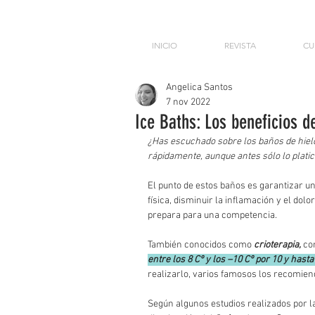
INICIO
REVISTA
CU
Angelica Santos
7 nov 2022
Ice Baths: Los beneficios de
¿Has escuchado sobre los baños de hielo
rápidamente, aunque antes sólo lo platic
El punto de estos baños es garantizar u
física, disminuir la inflamación y el do
prepara para una competencia.
También conocidos como 
crioterapia,
 co
entre los 8 Cº y los –10 Cº por 10 y hast
realizarlo, varios famosos los recomiend
Según algunos estudios realizados por la