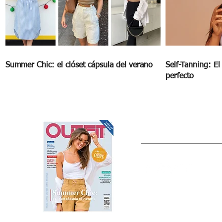
Summer Chic: el clóset cápsula del verano
Self-Tanning: E
perfecto
OUTFIT
Estado de México, México
Tel: (55) 5393-0597