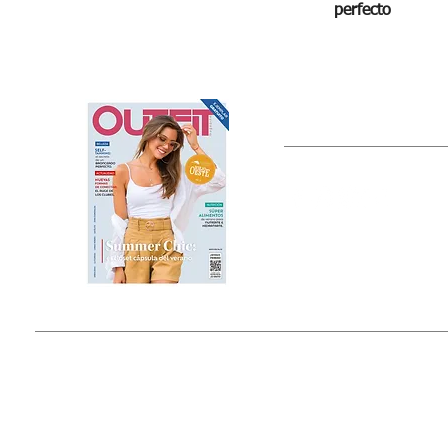
perfecto
OUTFIT
Estado de México, México
Tel: (55) 5393-0597
© 2015 by Outfit Magazine I
Todos los Derechos Reservados