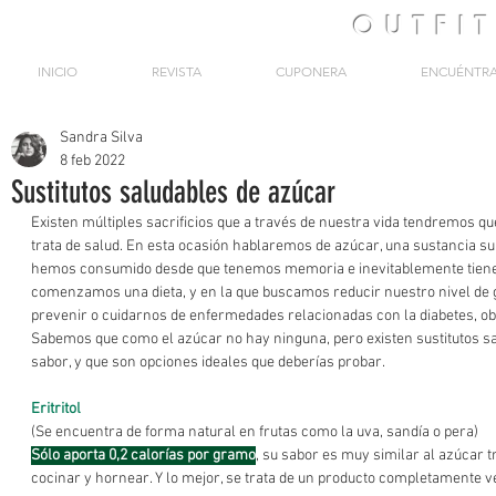
OUTFI
INICIO
REVISTA
CUPONERA
ENCUÉNTR
Sandra Silva
8 feb 2022
Sustitutos saludables de azúcar
Existen múltiples sacrificios que a través de nuestra vida tendremos q
trata de salud. En esta ocasión hablaremos de azúcar, una sustancia 
hemos consumido desde que tenemos memoria e inevitablemente tiene
comenzamos una dieta, y en la que buscamos reducir nuestro nivel de g
prevenir o cuidarnos de enfermedades relacionadas con la diabetes, obe
Sabemos que como el azúcar no hay ninguna, pero existen sustitutos sa
sabor, y que son opciones ideales que deberías probar.
Eritritol
(Se encuentra de forma natural en frutas como la uva, sandía o pera)
Sólo aporta 0,2 calorías por gramo
, su sabor es muy similar al azúcar t
cocinar y hornear. Y lo mejor, se trata de un producto completamente v