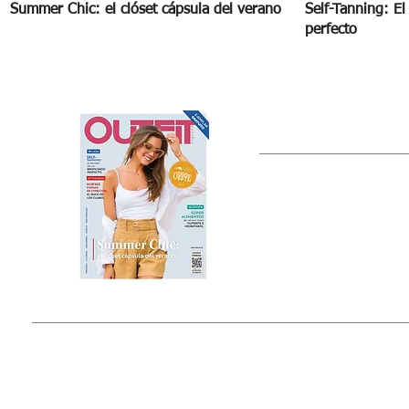
Summer Chic: el clóset cápsula del verano
Self-Tanning: E
perfecto
OUTFIT
Estado de México, México
Tel: (55) 5393-0597
© 2015 by Outfit Magazine I
Todos los Derechos Reservados