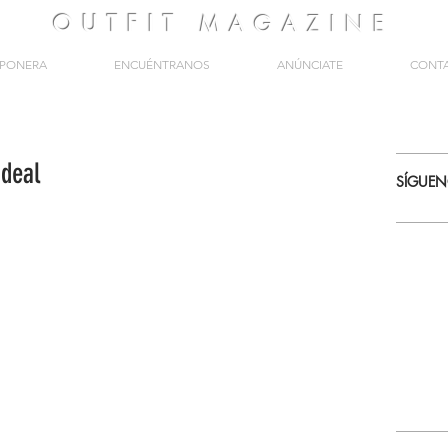
OUTFIT
MAGAZINE
PONERA
ENCUÉNTRANOS
ANÚNCIATE
CONT
ideal
SÍGUE