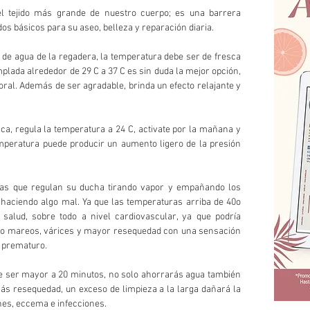
el tejido más grande de nuestro cuerpo; es una barrera 
os básicos para su aseo, belleza y reparación diaria. 
 de agua de la regadera, la temperatura debe ser de fresca 
templada alrededor de 29 C a 37 C es sin duda la mejor opción, 
ral. Además de ser agradable, brinda un efecto relajante y 
ca, regula la temperatura a 24 C, activate por la mañana y 
emperatura puede producir un aumento ligero de la presión 
 
onas que regulan su ducha tirando vapor y empañando los 
 haciendo algo mal. Ya que las temperaturas arriba de 40o 
salud, sobre todo a nivel cardiovascular, ya que podría 
ndo mareos, várices y mayor resequedad con una sensación 
 prematuro. 
be ser mayor a 20 minutos, no solo ahorrarás agua también 
más resequedad, un exceso de limpieza a la larga dañará la 
nes, eccema e infecciones. 