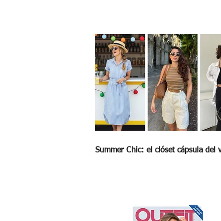
Tu corte ideal para esta primavera
Summer Chic: el clóset cápsula del 