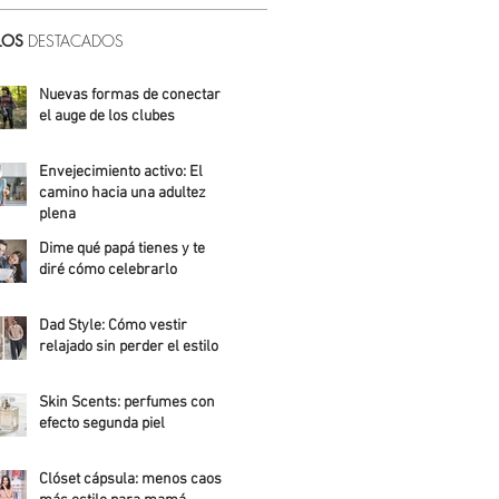
LOS
DESTACADOS
Nuevas formas de conectar:
el auge de los clubes
Alicia Meza
Envejecimiento activo: El
camino hacia una adultez
plena
Dime qué papá tienes y te
Alejandra Roldán
diré cómo celebrarlo
Alicia Meza
Dad Style: Cómo vestir
relajado sin perder el estilo
Daniela Fuentes
Skin Scents: perfumes con
efecto segunda piel
Angelica Santos
Clóset cápsula: menos caos,