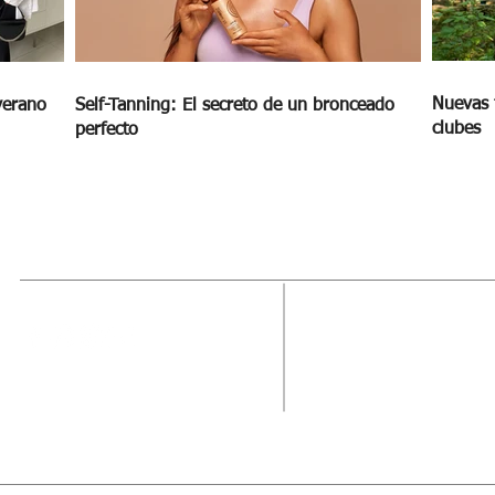
Nuevas 
verano
Self-Tanning: El secreto de un bronceado
clubes
perfecto
MAGAZINE
OUTFIT
RECIBE NUE
Estado de México, México
Tel: (55) 5393-0597