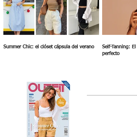
Summer Chic: el clóset cápsula del verano
Self-Tanning: E
perfecto
OUTFIT
Estado de México, México
Tel: (55) 5393-0597