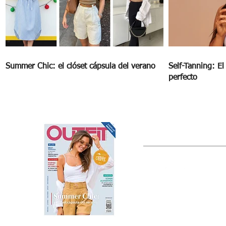
Summer Chic: el clóset cápsula del verano
Self-Tanning: E
perfecto
OUTFIT
Estado de México, México
Tel: (55) 5393-0597