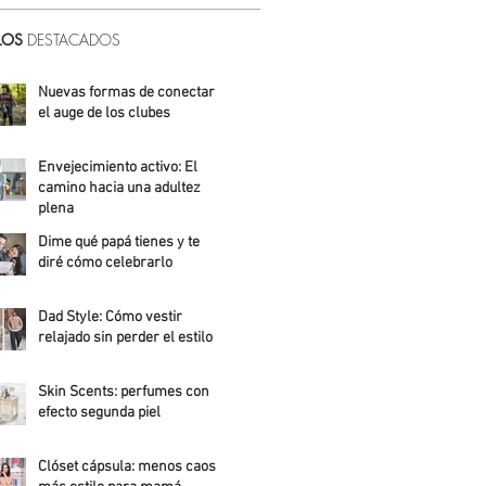
LOS
DESTACADOS
Nuevas formas de conectar:
el auge de los clubes
Alicia Meza
Envejecimiento activo: El
camino hacia una adultez
plena
Dime qué papá tienes y te
Alejandra Roldán
diré cómo celebrarlo
Alicia Meza
Dad Style: Cómo vestir
relajado sin perder el estilo
Daniela Fuentes
Skin Scents: perfumes con
efecto segunda piel
Angelica Santos
Clóset cápsula: menos caos,