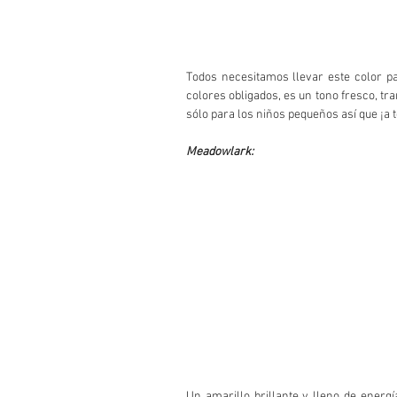
Todos necesitamos llevar este color pa
colores obligados, es un tono fresco, tra
sólo para los niños pequeños así que ¡a 
Meadowlark:
Un amarillo brillante y lleno de energí