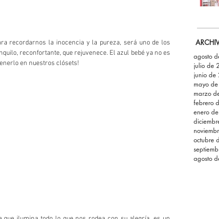
ARCHI
ra recordarnos la inocencia y la pureza, será uno de los 
nquilo, reconfortante, que rejuvenece. El azul bebé ya no es 
agosto 
tenerlo en nuestros clósets!
julio de
junio de
mayo de
marzo d
febrero 
enero d
diciemb
noviemb
octubre 
septiemb
agosto 
a que ilumina todo lo que nos rodea con su alegría, es un 