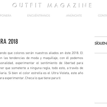
OUTFIT
MAGAZINE
PONERA
ENCUÉNTRANOS
ANÚNCIATE
CONT
ARA 2018
SÍGUE
sando que colores serán nuestros aliados en éste 2018. El 
en las tendencias de moda y maquillaje, con él podemos 
sonalidad, experimentar el sentimiento de libertad para 
er que someterte a ninguna regla, todo esto, a través de 
aria. Si bien el color estrella es el Ultra Violeta, este año 
ra experimentar. Checa lo que tiene para ti: