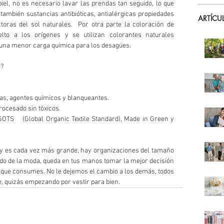
piel, no es necesario lavar las prendas tan seguido, lo que 
también sustancias antibióticas, antialérgicas propiedades 
ARTÍCU
toras del sol naturales.  Por otra parte la coloración de 
to a los orígenes y se utilizan colorantes naturales 
a una menor carga química para los desagües.
a?
das, agentes químicos y blanqueantes.
rocesado sin tóxicos.
OTS    (Global Organic Textile Standard), Made in Green y 
e y es cada vez más grande, hay organizaciones del tamaño 
do de la moda, queda en tus manos tomar la mejor decisión 
lo que consumes. No le dejemos el cambio a los demás, todos 
 quizás empezando por vestir para bien.