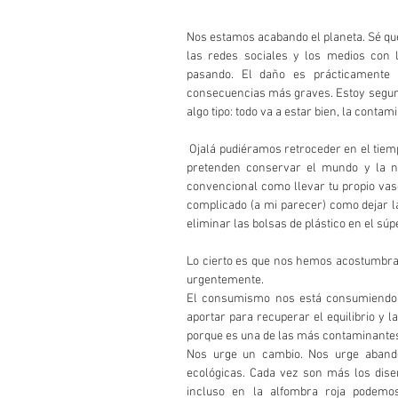
Nos estamos acabando el planeta. Sé que 
las redes sociales y los medios con 
pasando. El daño es prácticamente 
consecuencias más graves. Estoy segur
algo tipo: todo va a estar bien, la conta
 Ojalá pudiéramos retroceder en el tiempo y tener aunque sea la mitad de las buenas ideas que hoy 
pretenden conservar el mundo y la na
convencional como llevar tu propio vaso 
complicado (a mi parecer) como dejar la
eliminar las bolsas de plástico en el súp
Lo cierto es que nos hemos acostumbrad
urgentemente.
El consumismo nos está consumiendo a
aportar para recuperar el equilibrio y l
porque es una de las más contaminante
Nos urge un cambio. Nos urge aband
ecológicas. Cada vez son más los dis
incluso en la alfombra roja podemos