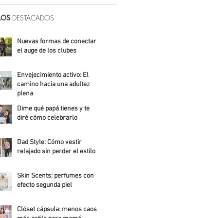
LOS
DESTACADOS
Nuevas formas de conectar:
el auge de los clubes
Alicia Meza
Envejecimiento activo: El
camino hacia una adultez
plena
Dime qué papá tienes y te
Alejandra Roldán
diré cómo celebrarlo
Alicia Meza
Dad Style: Cómo vestir
relajado sin perder el estilo
Daniela Fuentes
Skin Scents: perfumes con
efecto segunda piel
Angelica Santos
Clóset cápsula: menos caos,