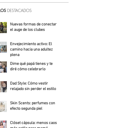
LOS
DESTACADOS
Nuevas formas de conectar:
el auge de los clubes
Alicia Meza
Envejecimiento activo: El
camino hacia una adultez
plena
Dime qué papá tienes y te
Alejandra Roldán
diré cómo celebrarlo
Alicia Meza
Dad Style: Cómo vestir
relajado sin perder el estilo
Daniela Fuentes
Skin Scents: perfumes con
efecto segunda piel
Angelica Santos
Clóset cápsula: menos caos,