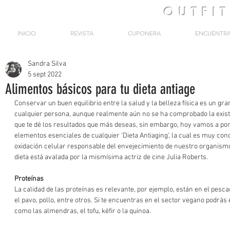
OUTFI
INICIO
REVISTA
CUPONERA
ENCUÉNTR
Sandra Silva
5 sept 2022
Alimentos básicos para tu dieta antiage
Conservar un buen equilibrio entre la salud y la belleza física es un gran
cualquier persona, aunque realmente aún no se ha comprobado la existe
que te dé los resultados que más deseas, sin embargo, hoy vamos a pon
elementos esenciales de cualquier ‘Dieta Antiaging’, la cual es muy cono
oxidación celular responsable del envejecimiento de nuestro organism
dieta está avalada por la mismísima actriz de cine Julia Roberts.
Proteínas
La calidad de las proteínas es relevante, por ejemplo, están en el pesc
el pavo, pollo, entre otros. Si te encuentras en el sector vegano podrá
como las almendras, el tofu, kéfir o la quinoa.