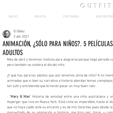
OUTFI
INICIO
REVISTA
CUPONERA
ENCUÉNTR
El Báez
2 abr 2021
ANIMACIÓN, ¿SÓLO PARA NIÑOS?. 5 PELÍCULA
ADULTOS
Mes de abril y tenemos motivos para alegrarse porque llegó periodo v
pero también se celebra el día del niño.
¿Y qué hay para los adultos que aún tenemos alma de niño? A mi mente 
animadas que si bien su narrativa e historia abordan temas complejos
tan sútil y entretenida que te harán pasar un muy buen rato:
· “
Mary & Max
” Historia de amistad entre una niña australiana y 
Asperger que vive en Nueva York. Está cinta es imperdible, hasta el dí
que no haya caído ante su encanto y es de mis favoritas pues desde la 
maravillado de su animación e historia, me hizo reír, llorar y co