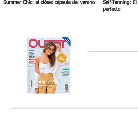
Summer Chic: el clóset cápsula del verano
Self-Tanning: E
perfecto
OUTFIT
Estado de México, México
Tel: (55) 5393-0597
© 2015 by Outfit Magazine I
Todos los Derechos Reservados