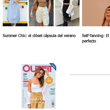
Summer Chic: el clóset cápsula del verano
Self-Tanning: E
perfecto
OUTFIT
Estado de México, México
Tel: (55) 5393-0597