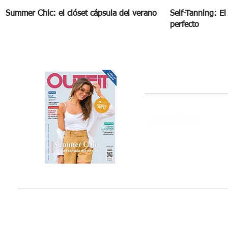
Summer Chic: el clóset cápsula del verano
Self-Tanning: E
perfecto
OUTFIT
Estado de México, México
Tel: (55) 5393-0597
© 2015 by Outfit Magazine I
Todos los Derechos Reservados