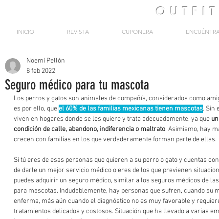
OUTFI
INICIO
REVISTA
CUPONERA
ENCUÉNTR
Noemí Pellón
8 feb 2022
Seguro médico para tu mascota
Los perros y gatos son animales de compañía, considerados como amigo
es por ello, que 
el 60% de las familias mexicanas tienen mascotas
. Sin
viven en hogares donde se les quiere y trata adecuadamente, ya que 
un
condición de calle, abandono, indiferencia o maltrato
. Asimismo, hay m
crecen con familias en los que verdaderamente forman parte de ellas.
Si tú eres de esas personas que quieren a su perro o gato y cuentas con
de darle un mejor servicio médico o eres de los que previenen situacion
puedes adquirir un seguro médico, similar a los seguros médicos de la
para mascotas. Indudablemente, hay personas que sufren, cuando su 
enferma, más aún cuando el diagnóstico no es muy favorable y requiere 
tratamientos delicados y costosos. Situación que ha llevado a varias 