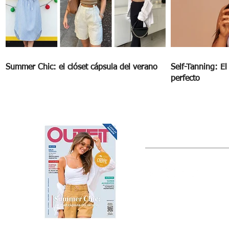
Summer Chic: el clóset cápsula del verano
Self-Tanning: E
perfecto
OUTFIT
Estado de México, México
Tel: (55) 5393-0597