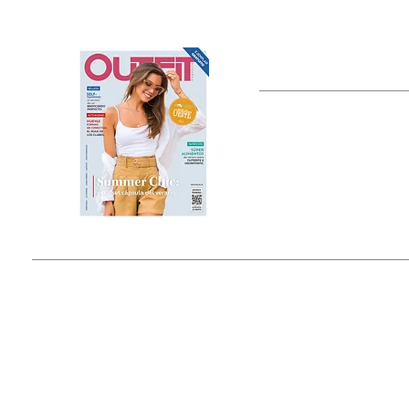
OUTFIT
Estado de México, México
Tel: (55) 5393-0597
© 2015 by Outfit Magazine I
Todos los Derechos Reservados