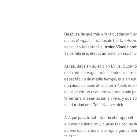
Después de que mis 
49ers
 quedaron fuer
de los 
Bengals
 a manos de los 
Chiefs
, h
ver quién levantará el 
trofeo Vince Lomb
12 de febrero, efectivamente, un súper 
Así es, llega en su edición LVII el 
Super B
cada año consigue más adeptos, y también
espectáculo de medio tiempo, que en est
una década, pues ahora será 
Apple Musi
de producir un gran show amenizado po
tener una presentación en vivo, y que a
solidaridad con Colin Kaepernick . 
Así que para ir calentando el emparrillado
alguien no tiene muy claras las reglas de
conversación, les propongo algunas pel