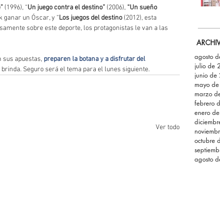
”
 (1996), “
Un juego contra el destino” 
(2006),
 “Un sueño 
k ganar un Óscar, y “
Los juegos del destino
 (2012), esta 
samente sobre este deporte, los protagonistas le van a las 
ARCHI
agosto 
 sus apuestas, 
preparen la botana y a disfrutar del 
julio de
 brinda. Seguro será el tema para el lunes siguiente. 
junio de
mayo de
marzo d
febrero 
enero d
diciemb
Ver todo
noviemb
octubre 
septiemb
agosto 