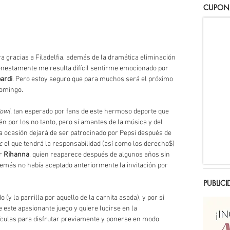
CUPON
a gracias a Filadelfia, además de la dramática eliminación 
onestamente me resulta difícil sentirme emocionado por 
ardi
. Pero estoy seguro que para muchos será el próximo 
domingo. 
owl
, tan esperado por fans de este hermoso deporte que 
 por los no tanto, pero sí amantes de la música y del 
a ocasión dejará de ser patrocinado por Pepsi después de 
c
 el que tendrá la responsabilidad (así como los derecho$) 
r 
Rihanna
, quien reaparece después de algunos años sin 
demás no había aceptado anteriormente la invitación por 
PUBLICI
 (y la parrilla por aquello de la carnita asada), y por si 
 este apasionante juego y quiere lucirse en la 
ículas para disfrutar previamente y ponerse en modo 