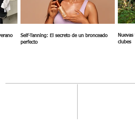
Nuevas 
verano
Self-Tanning: El secreto de un bronceado
clubes
perfecto
MAGAZINE
OUTFIT
RECIBE NUE
Estado de México, México
Tel: (55) 5393-0597