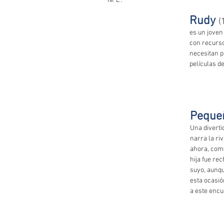
“NFL”. 
Rudy 
(
es un joven
con recurso
necesitan p
películas d
Peque
Una diverti
narra la ri
ahora, como
hija fue rec
suyo, aunqu
esta ocasió
a este encu