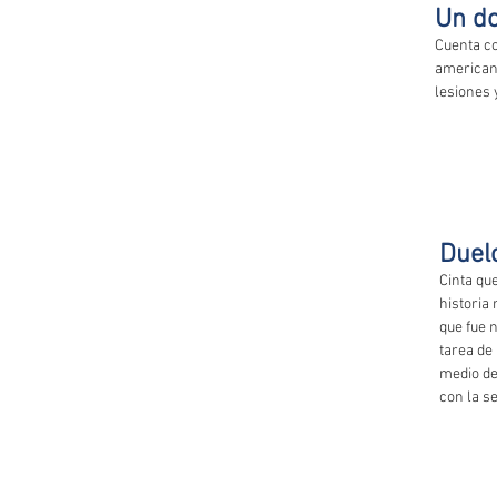
Un d
Cuenta co
americano
lesiones 
Duel
Cinta que
historia 
que fue 
tarea de
medio de
con la s