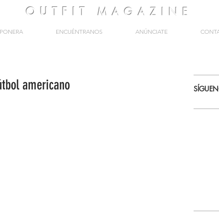
OUTFIT
MAGAZINE
PONERA
ENCUÉNTRANOS
ANÚNCIATE
CONT
útbol americano
SÍGUE