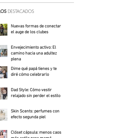
LOS
DESTACADOS
Nuevas formas de conectar:
el auge de los clubes
Alicia Meza
Envejecimiento activo: El
camino hacia una adultez
plena
Dime qué papá tienes y te
Alejandra Roldán
diré cómo celebrarlo
Alicia Meza
Dad Style: Cómo vestir
relajado sin perder el estilo
Daniela Fuentes
Skin Scents: perfumes con
efecto segunda piel
Angelica Santos
Clóset cápsula: menos caos,