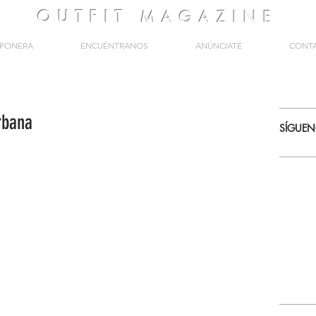
OUTFIT
MAGAZINE
PONERA
ENCUÉNTRANOS
ANÚNCIATE
CONT
rbana
SÍGUE