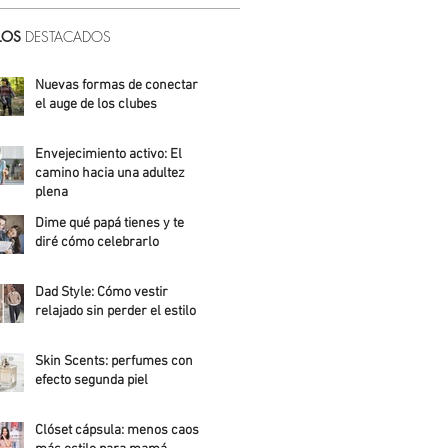
LOS
DESTACADOS
Nuevas formas de conectar:
el auge de los clubes
Alicia Meza
Envejecimiento activo: El
camino hacia una adultez
plena
Dime qué papá tienes y te
Alejandra Roldán
diré cómo celebrarlo
Alicia Meza
Dad Style: Cómo vestir
relajado sin perder el estilo
Daniela Fuentes
Skin Scents: perfumes con
efecto segunda piel
Angelica Santos
Clóset cápsula: menos caos,