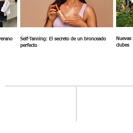
Nuevas 
verano
Self-Tanning: El secreto de un bronceado
clubes
perfecto
MAGAZINE
OUTFIT
RECIBE NUE
Estado de México, México
Tel: (55) 5393-0597