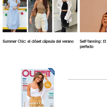
Summer Chic: el clóset cápsula del verano
Self-Tanning: E
perfecto
OUTFIT
Estado de México, México
Tel: (55) 5393-0597