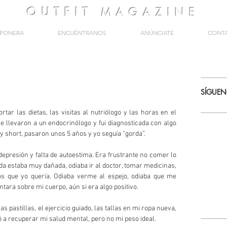
OUTFIT
MAGAZINE
PONERA
ENCUÉNTRANOS
ANÚNCIATE
CONT
SÍGUE
tar las dietas, las visitas al nutriólogo y las horas en el 
e llevaron a un endocrinólogo y fui diagnosticada con algo 
 short, pasaron unos 5 años y yo seguía “gorda”. 
epresión y falta de autoestima. Era frustrante no comer lo 
a estaba muy dañada, odiaba ir al doctor, tomar medicinas, 
os que yo quería. Odiaba verme al espejo, odiaba que me 
tara sobre mi cuerpo, aún si era algo positivo. 
s pastillas, el ejercicio guiado, las tallas en mi ropa nueva, 
 a recuperar mi salud mental, pero no mi peso ideal. 