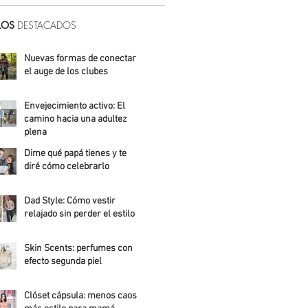
LOS
DESTACADOS
Nuevas formas de conectar:
el auge de los clubes
Alicia Meza
Envejecimiento activo: El
camino hacia una adultez
plena
Dime qué papá tienes y te
Alejandra Roldán
diré cómo celebrarlo
Alicia Meza
Dad Style: Cómo vestir
relajado sin perder el estilo
Daniela Fuentes
Skin Scents: perfumes con
efecto segunda piel
Angelica Santos
Clóset cápsula: menos caos,