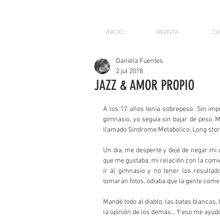
INICIO
REVISTA
CU
Daniela Fuentes
2 jul 2018
JAZZ & AMOR PROPIO
A los 17 años tenía sobrepeso. Sin impor
gimnasio, yo seguía sin bajar de peso. M
llamado Síndrome Metabólico. Long story
Un día, me desperté y dejé de negar mi d
que me gustaba, mi relación con la comid
ir al gimnasio y no tener los resultad
tomaran fotos, odiaba que la gente comen
Mandé todo al diablo: las batas blancas, la
la opinión de los demás… Y eso me ayudó