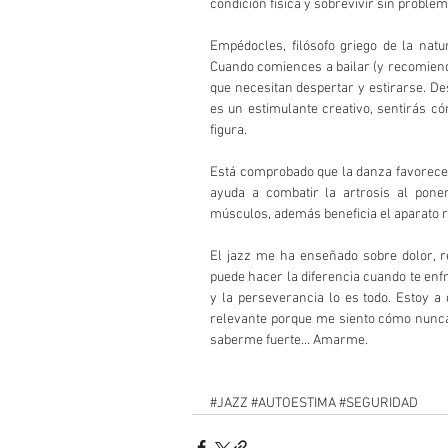
condición física y sobrevivir sin problem
Empédocles, filósofo griego de la natu
Cuando comiences a bailar (y recomien
que necesitan despertar y estirarse. De
es un estimulante creativo, sentirás c
figura. 
Está comprobado que la danza favorece l
ayuda a combatir la artrosis al poner
músculos, además beneficia el aparato re
El jazz me ha enseñado sobre dolor, re
puede hacer la diferencia cuando te enfr
y la perseverancia lo es todo. Estoy a 
relevante porque me siento cómo nunca.
saberme fuerte... Amarme.
#JAZZ
#AUTOESTIMA
#SEGURIDAD