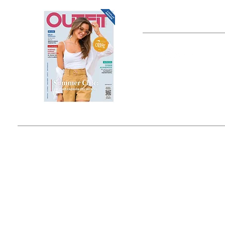
OUTFIT
Estado de México, México
Tel: (55) 5393-0597
© 2015 by Outfit Magazine I
Todos los Derechos Reservados