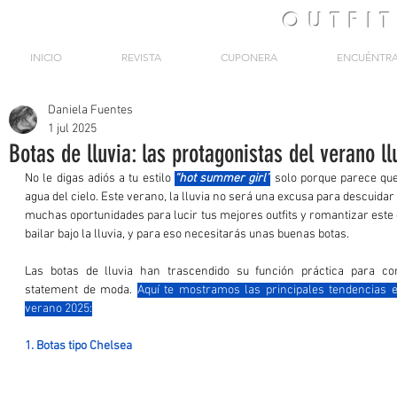
OUTFI
INICIO
REVISTA
CUPONERA
ENCUÉNTR
Daniela Fuentes
1 jul 2025
Botas de lluvia: las protagonistas del verano l
No le digas adiós a tu estilo 
“hot summer girl”
solo porque parece que 
agua del cielo. Este verano, la lluvia no será una excusa para descuidar t
muchas oportunidades para lucir tus mejores outfits y romantizar este 
bailar bajo la lluvia, y para eso necesitarás unas buenas botas.
Las botas de lluvia han trascendido su función práctica para co
statement de moda. 
Aquí te mostramos las principales tendencias en
verano 2025:
1. Botas tipo Chelsea