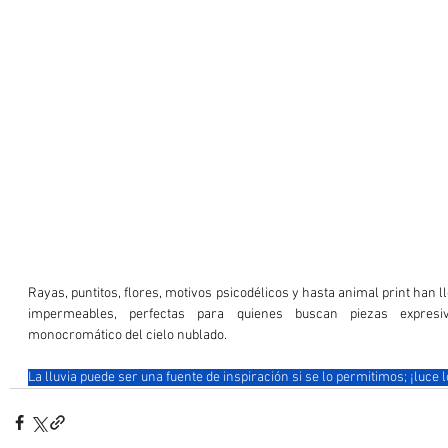
Rayas, puntitos, flores, motivos psicodélicos y hasta animal print han l
impermeables, perfectas para quienes buscan piezas expres
monocromático del cielo nublado.
La lluvia puede ser una fuente de inspiración si se lo permitimos; ¡luce l