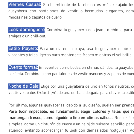
Viernes Casual:
 Si el ambiente de la oficina es más relajado los
guayabera con pantalones de vestir o bermudas elegantes, comp
mocasines o zapatos de cuero. 
Look dominguero
: Combina tu guayabera con jeans o chinos para d
amigos o un chill-out. 
Estilo Playero:
 Para un día en la playa, usa tu guayabera sobre e
vibrantes y telas ligeras para mantenerte fresco mientras el sol brilla. 
Evento formal:
 En eventos como bodas en climas cálidos, la guayabe
perfecta. Combínala con pantalones de vestir oscuros y zapatos de cuer
Noche de Gala:
 Elige por una guayabera de lino en tonos neutros, 
vestir y zapatos Oxford. ¡Añade una corbata delgada para elevar tu estilo
Para lucir impecable, es fundamental elegir colores y telas que re
mantengan fresco, como algodón o lino en climas cálidos. 
Recuerda c
simples, como un cinturón de cuero o un reloj de pulsera sencillo, para 
atuendo, evitando sobrecargar tu look con demasiados “colguijes”. Ad