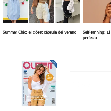
Summer Chic: el clóset cápsula del verano
Self-Tanning: E
perfecto
OUTFIT
Estado de México, México
Tel: (55) 5393-0597