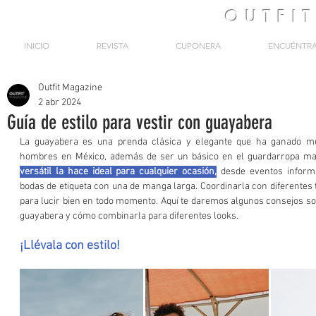
OUTFI
INICIO
REVISTA
CUPONERA
ENCUÉNTR
Outfit Magazine
2 abr 2024
Guía de estilo para vestir con guayabera
La guayabera es una prenda clásica y elegante que ha ganado muc
hombres en México, además de ser un básico en el guardarropa mas
versátil la hace ideal para cualquier ocasión,
 desde eventos inform
bodas de etiqueta con una de manga larga. Coordinarla con diferentes t
para lucir bien en todo momento. Aquí te daremos algunos consejos sob
guayabera y cómo combinarla para diferentes looks. 
¡Llévala con estilo!