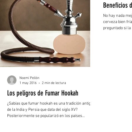
Beneficios d
No hay nada mejo
cerveza bien frí
preguntado si la
sólo refrescarno
universidad com
de Tokio han ded
propiedades de 
beneficios sorpr
Noemí Pellón
1 may 2016
2 min de lectura
Los peligros de Fumar Hookah
¿Sabías que fumar hookah es una tradición antigua
de la India y Persia que data del siglo XV?
Posteriormente se popularizó en los países
europeos y en años recientes en Estados Unidos y
en nuestro país, mediante establecimientos de “café