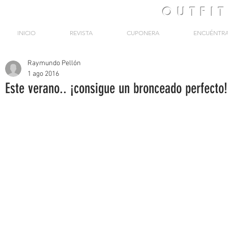
OUTFI
INICIO
REVISTA
CUPONERA
ENCUÉNTR
Raymundo Pellón
1 ago 2016
Este verano.. ¡consigue un bronceado perfecto!