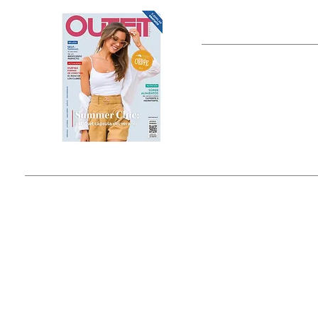
OUTFIT
Estado de México, México
Tel: (55) 5393-0597
© 2015 by Outfit Magazine I
Todos los Derechos Reservados