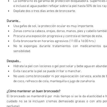
La sombra no es garantía de protección bloqueadora. Superficies
e incluso el agua pueden reflejar sobre la piel hasta 50% de los ray
Depílate dos o tres días antes de broncearte. 
Durante...
Usa gafas de sol, la protección ocular es muy importante.  
Zonas como la cabeza, orejas, dorso, manos, pies y cabello tambié
Procura una exposición progresiva y controla el tiempo de esta.  
Evita broncearte en horarios agresivos (11:00 a 16:00 hrs.)  
No te expongas durante tratamientos con medicamentos que
sensibilidad. 
Después...
Hidrata la piel con lociones o gel post solar y bebe agua en abundan
Evita rascarte la piel se puede irritar o manchar.  
No uses como bronceador ni por equivocación cerveza, aceite de beb
de coco, refresco de cola, mantequilla o jugo de zanahoria. 
¿Cómo mantener un buen bronceado?
El bronceado se mantendrá por más tiempo si se le da elasticidad e hid
cuidado no se le incluyen cremas demasiado grasas o con alto porc
perfume).