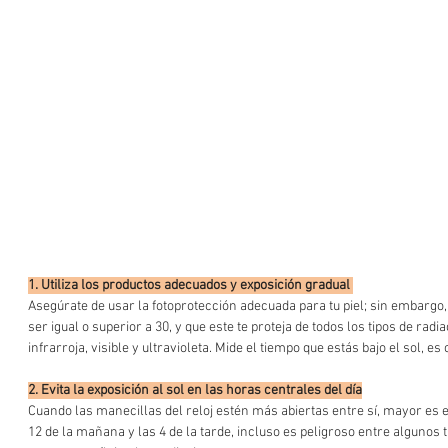
1. Utiliza los productos adecuados y exposición gradual 
Asegúrate de usar la fotoprotección adecuada para tu piel; sin embargo,
ser igual o superior a 30, y que este te proteja de todos los tipos de radia
infrarroja, visible y ultravioleta. Mide el tiempo que estás bajo el sol, es c
2. Evita la exposición al sol en las horas centrales del día
Cuando las manecillas del reloj estén más abiertas entre sí, mayor es el 
12 de la mañana y las 4 de la tarde, incluso es peligroso entre algunos 