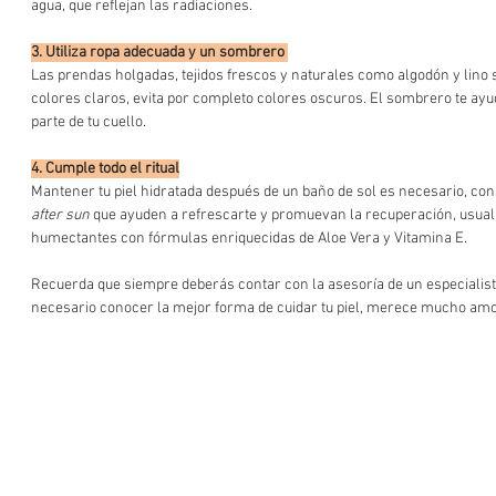
agua, que reflejan las radiaciones.
3. Utiliza ropa adecuada y un sombrero 
Las prendas holgadas, tejidos frescos y naturales como algodón y lino 
colores claros, evita por completo colores oscuros. El sombrero te ayud
parte de tu cuello.
4. Cumple todo el ritual
Mantener tu piel hidratada después de un baño de sol es necesario, consi
after sun
 que ayuden a refrescarte y promuevan la recuperación, usua
humectantes con fórmulas enriquecidas de Aloe Vera y Vitamina E.
Recuerda que siempre deberás contar con la asesoría de un especialista
necesario conocer la mejor forma de cuidar tu piel, merece mucho amo