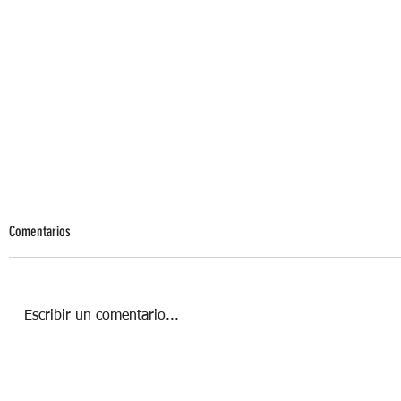
Comentarios
Escribir un comentario...
AGUA MICELAR, EL MEJOR BEAUTY
PRODUCT PARA TU PIEL