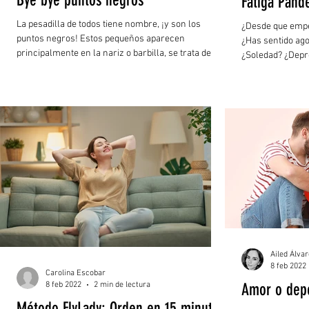
Bye bye puntos negros
Fatiga Pand
La pesadilla de todos tiene nombre, ¡y son los
¿Desde que empe
puntos negros! Estos pequeños aparecen
¿Has sentido ago
principalmente en la nariz o barbilla, se trata de...
¿Soledad? ¿Depr
Ailed Álva
8 feb 2022
Carolina Escobar
8 feb 2022
2 min de lectura
Amor o dep
Método FlyLady: Orden en 15 minutos