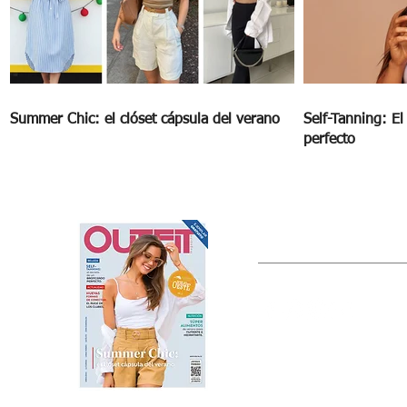
Summer Chic: el clóset cápsula del verano
Self-Tanning: E
perfecto
OUTFIT
Estado de México, México
Tel: (55) 5393-0597